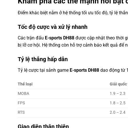
Khám phá các thế mạnh nổi bật 
Điểm khác biệt nằm ở hệ thống tối ưu tốc độ, tỷ lệ thắ
Tốc độ cược và xử lý nhanh
Các trận đấu
E-sports DH88
được cập nhật theo thời g
bị lỡ cơ hội. Hệ thống còn hỗ trợ cảnh báo kết quả để n
Tỷ lệ thắng hấp dẫn
Tỷ lệ cược tại sảnh game
E-sports DH88
dao động từ 1.
Thể loại
Giải quốc 
MOBA
1.9 – 2.3
FPS
1.8 – 2.5
RTS
2.0 – 2.4
Giao diện thân thiện