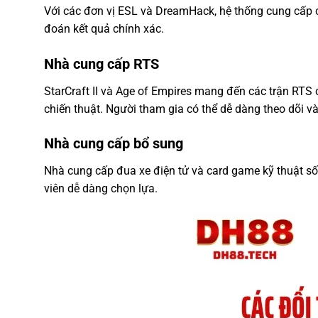
Với các đơn vị ESL và DreamHack, hệ thống cung cấp các
đoán kết quả chính xác.
Nhà cung cấp RTS
StarCraft II và Age of Empires mang đến các trận RTS 
chiến thuật. Người tham gia có thể dễ dàng theo dõi v
Nhà cung cấp bổ sung
Nhà cung cấp đua xe điện tử và card game kỹ thuật số
viên dễ dàng chọn lựa.