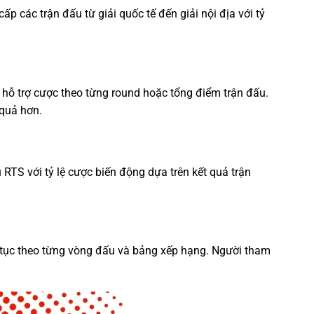
ấp các trận đấu từ giải quốc tế đến giải nội địa với tỷ
hỗ trợ cược theo từng round hoặc tổng điểm trận đấu.
 quả hơn.
RTS với tỷ lệ cược biến động dựa trên kết quả trận
ên tục theo từng vòng đấu và bảng xếp hạng. Người tham