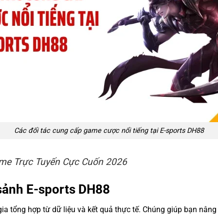
Các đối tác cung cấp game cược nổi tiếng tại E-sports DH88
me Trực Tuyến Cực Cuốn 2026
 sảnh E-sports DH88
gia tổng hợp từ dữ liệu và kết quả thực tế. Chúng giúp bạn nâ