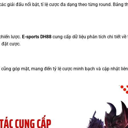
 giải đấu nổi bật, tỉ lệ cược đa dạng theo từng round. Bảng thố
chiến lược.
E-sports DH88
cung cấp dữ liệu phân tích chi tiết về 
à đặt cược.
 cũng góp mặt, mang đến tỷ lệ cược minh bạch và cập nhật liên