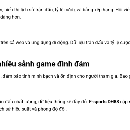
 hiển thị lịch sử trận đấu, tỷ lệ cược, và bảng xếp hạng. Hội vi
 dàng hơn.
n cả web và ứng dụng di động. Dữ liệu trận đấu và tỷ lệ cược 
 nhiều sảnh game đình đám
n, đảm bảo tính minh bạch và ổn định cho người tham gia. Bao
n đấu chất lượng, dữ liệu thống kê đầy đủ.
E-sports DH88
cập n
ịch sử hiệu suất và phong độ đội.