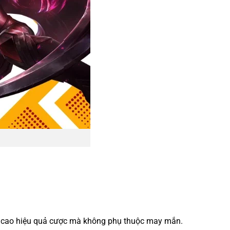
ng cao hiệu quả cược mà không phụ thuộc may mắn.