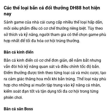
Các thể loại bắn cá đổi thưởng DH88 hot hiện
nay
Sảnh game của nhà cái cung cấp nhiều thể loại hấp dẫn,
mỗi siêu phẩm đều có cơ chế thưởng riêng biệt. Tùy theo
sở thích và kỹ năng, người tham gia có thể chọn game phù
hợp nhất để tối đa hóa cơ hội trúng thưởng.
Bắn cá kinh điển
Bắn cá kinh điển có cơ chế đơn giản, dễ nắm bắt nhưng
vẫn đòi hỏi kỹ năng quan sát và điều chỉnh tốc độ bắn.
Điểm thưởng được tính theo từng loại cá và mức cược, tạo
ra cảm giác thăng hoa mỗi khi bắn trúng. Thể loại này phù
hợp cho những ai muốn tập trung vào kỹ năng cá nhân,
kiểm soát đạn tốt và tận dụng tối đa cơ hội trong từng
phiên chơi.
Bắn cá săn Boss