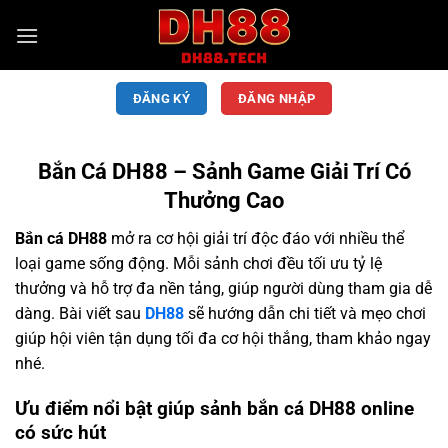
ĐĂNG KÝ
ĐĂNG NHẬP
Bắn Cá DH88 – Sảnh Game Giải Trí Có
Thưởng Cao
Bắn cá DH88
mở ra cơ hội giải trí độc đáo với nhiều thể
loại game sống động. Mỗi sảnh chơi đều tối ưu tỷ lệ
thưởng và hỗ trợ đa nền tảng, giúp người dùng tham gia dễ
dàng. Bài viết sau
DH88
sẽ hướng dẫn chi tiết và mẹo chơi
giúp hội viên tận dụng tối đa cơ hội thắng, tham khảo ngay
nhé.
Ưu điểm nổi bật giúp sảnh bắn cá DH88 online
có sức hút