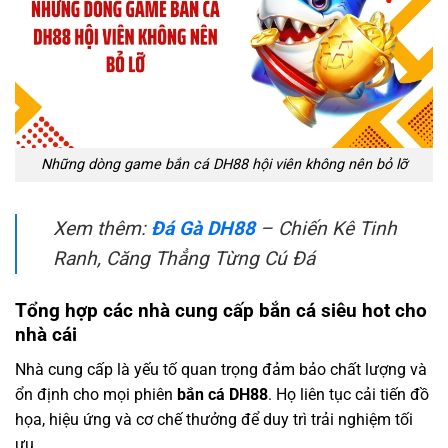
Những dòng game bắn cá DH88 hội viên không nên bỏ lỡ
Xem thêm:
Đá Gà DH88
– Chiến Kê Tinh
Ranh, Căng Thẳng Từng Cú Đá
Tổng hợp các nhà cung cấp bắn cá siêu hot cho
nhà cái
Nhà cung cấp là yếu tố quan trọng đảm bảo chất lượng và
ổn định cho mọi phiên
bắn cá DH88
. Họ liên tục cải tiến đồ
họa, hiệu ứng và cơ chế thưởng để duy trì trải nghiệm tối
ưu.