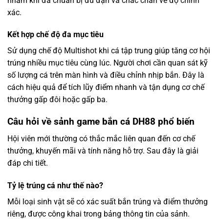
nhắm khi đã chuẩn bị đủ đạn và chắc chắn về độ chính
xác.
Kết hợp chế độ đa mục tiêu
Sử dụng chế độ Multishot khi cá tập trung giúp tăng cơ hội
trúng nhiều mục tiêu cùng lúc. Người chơi cần quan sát kỹ
số lượng cá trên màn hình và điều chỉnh nhịp bắn. Đây là
cách hiệu quả để tích lũy điểm nhanh và tận dụng cơ chế
thưởng gấp đôi hoặc gấp ba.
Câu hỏi về sảnh game bắn cá DH88 phổ biến
Hội viên mới thường có thắc mắc liên quan đến cơ chế
thưởng, khuyến mãi và tính năng hỗ trợ. Sau đây là giải
đáp chi tiết.
Tỷ lệ trúng cá như thế nào?
Mỗi loại sinh vật sẽ có xác suất bắn trúng và điểm thưởng
riêng, được công khai trong bảng thông tin của sảnh.